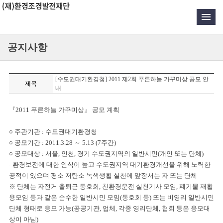
공지사항
[수도권대기환경청] 2011 제2회 푸른하늘 가꾸미상 공모 안
제목
내
『2011 푸른하늘 가꾸미상』 공모 계획
○ 주관기관 :
수도권대기환경청
○ 공모기간 :
2011.3.28 ～ 5.13 (7주간)
○
공모대상 :
서울, 인천, 경기 수도권지역의 일반
시민(개인 또는 단체)
-
환경보전에 대한 인식이 높고 수도권지역 대기환경개선을 위해 노력한
공적이 있으며 평소 저탄소 녹색생활 실천에 앞장서는 자 또는 단체
※
단체는
자전거 출
퇴근
동호회, 친환경운전 실천기사 모임, 폐기물 재활
용
모임
등과
같은 순수한 일반시민 모임(동호회 등) 또는 비영리 일반시민
단체
형태로
응모 가능
(
공공기관, 업체, 각종 영리단체, 협회 등은 응모대
상이 아님)