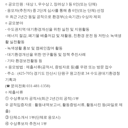
○ 공모인원 :
대상 1, 우수상 2, 장려상 3 등 6인(또는 단체)
-
응모자(추천자) 중 2단계
심사를 통해
총 6인(또는 단체) 선정
※ 최근 2년간 동일 공적으로 환경부(소속기관) 수상자 제외
○ 공모분야
- 수도권지역 대기환경개선을 위한 실천 및 지원활동
- 에너지 절감, 폐기물 배출저감 및 재활용, 친환경 운전 등
저탄소
녹색생
활 실천활동
-
녹색생활 홍보 및 캠페인참여 활동
- 대기환경개선을 위한 연구활동 및 정책 추진사례
- 기타 환경보전활동 등
○ 응모방법 : 제출
서류(공적서, 증빙자료 등)를 우편 또는 방문 접수
- 주소
:
(425-705)
경기도 안산시 단원구 원고잔로 34 수도권
대기환경청
기획과
(☎ 문의전화 031-481-1358)
○
제출서류
① 수상후보자 공적서(최근 2년간의 공적) 1부
②
공적입증자료 :
활동내역보고서, 활동증빙서류, 활동사진 등
(파일로 제
출)
③ 단체소개서 1부(단체로 응모시)
④ 수상후보자 추천서 1부