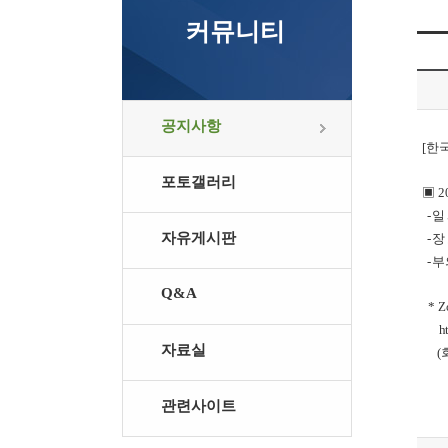
커뮤니티
공지사항
[한
포토갤러리
▣ 2
-
일
자유게시판
-
장
- 
Q&A
*
Z
h
자료실
(
관련사이트