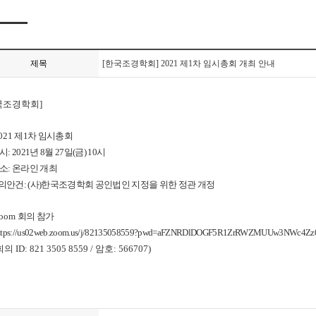
제목
[한국조경학회] 2021 제1차 임시총회 개최 안내
국조경학회]
021
제
1
차 임시총회
 시
: 2021
년
8
월
27
일
(
금
) 10
시
 소
:
온라인 개최
부의안건
: (
사
)
한국조경학회 공인법인 지정을 위한 정관 개정
oom
회의 참가
ttps://us02web.zoom.us/j/82135058559?pwd=aFZNRDlDOGF5R1ZrRWZMUUw3NWc4Zz
회의
ID: 821 3505 8559 /
암호
: 566707)