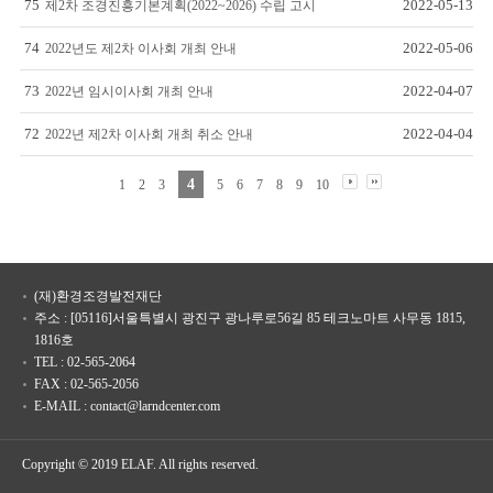
75
2022-05-13
제2차 조경진흥기본계획(2022~2026) 수립 고시
74
2022-05-06
2022년도 제2차 이사회 개최 안내
73
2022-04-07
2022년 임시이사회 개최 안내
72
2022-04-04
2022년 제2차 이사회 개최 취소 안내
4
1
2
3
5
6
7
8
9
10
(재)환경조경발전재단
주소 : [05116]서울특별시 광진구 광나루로56길 85 테크노마트 사무동 1815,
1816호
TEL : 02-565-2064
FAX : 02-565-2056
E-MAIL : contact@larndcenter.com
Copyright © 2019 ELAF. All rights reserved.