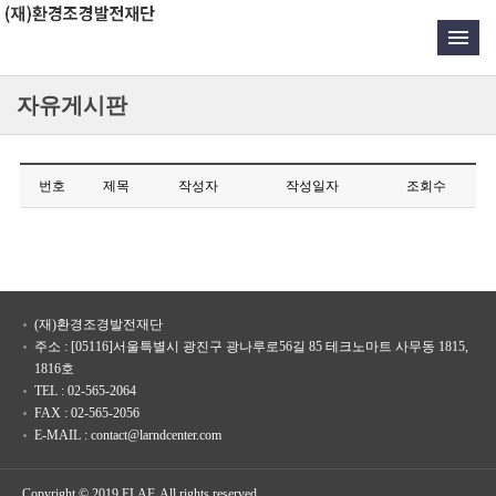
자유게시판
번호
제목
작성자
작성일자
조회수
(재)환경조경발전재단
주소 : [05116]서울특별시 광진구 광나루로56길 85 테크노마트 사무동 1815,
1816호
TEL : 02-565-2064
FAX : 02-565-2056
E-MAIL : contact@larndcenter.com
Copyright © 2019 ELAF. All rights reserved.